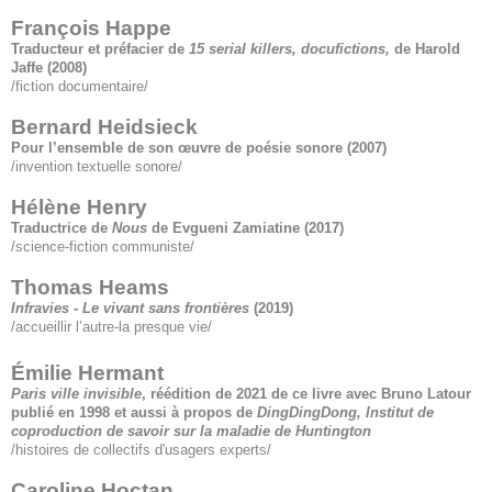
François Happe
Traducteur et préfacier de
15 serial killers, docufictions,
de Harold
Jaffe
(2008)
/fiction documentaire/
Bernard Heidsieck
Pour l’ensemble de son œuvre de poésie sonore
(2007)
/invention textuelle sonore/
Hélène Henry
Traductrice de
Nous
de Evgueni Zamiatine
(2017)
/science-fiction communiste/
Thomas Heams
Infravies - Le vivant sans frontière
s
(2019)
/accueillir l’autre-la presque vie/
Émilie Hermant
Paris ville invisible
, réédition de 2021 de ce livre avec Bruno Latour
publié en 1998 et aussi à propos de
DingDingDong, Institut de
coproduction de savoir sur la maladie de Huntington
/histoires de collectifs d'usagers experts/
Caroline Hoctan