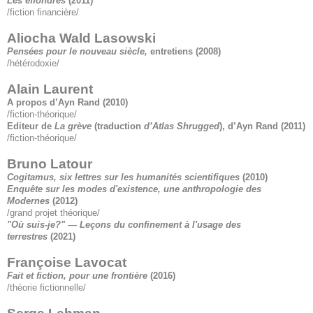
Les effondrés
(2011)
/fiction financière/
Aliocha Wald Lasowski
Pensées pour le nouveau siècle,
entretiens
(2008)
/hétérodoxie/
Alain Laurent
A propos d’Ayn Rand
(2010)
/fiction-théorique/
Editeur de
La grève
(traduction
d’Atlas Shrugged
), d’Ayn Rand
(2011)
/fiction-théorique/
Bruno Latour
Cogitamus, six lettres sur les humanités scientifiques
(2010)
Enquête sur les modes d'existence, une anthropologie des
Modernes
(2012)
/grand projet théorique/
"Où suis-je?" — Leçons du confinement à l'usage des
terrestres
(2021)
Françoise Lavocat
Fait et fiction, pour une frontière
(2016)
/théorie fictionnelle/