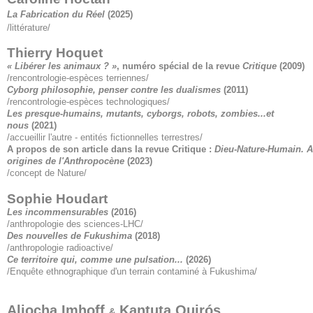
La Fabrication du Réel
(2025)
/littérature/
Thierry Hoquet
« Libérer les animaux ? »
, numéro spécial de la revue
Critique
(2009)
/rencontrologie-espèces terriennes/
Cyborg philosophie, penser contre les dualismes
(2011)
/rencontrologie-espèces technologiques/
Les presque-humains, mutants, cyborgs, robots, zombies...et
nous
(2021)
/accueillir l'autre - entités fictionnelles terrestres/
A propos de son article dans la revue Critique :
Dieu-Nature-Humain. 
origines de l'Anthropocène
(2023)
/concept de Nature/
Sophie Houdart
Les incommensurables
(2016)
/anthropologie des sciences-LHC/
Des nouvelles de Fukushima
(2018)
/anthropologie radioactive/
Ce territoire qui, comme une pulsation...
(2026)
/Enquête ethnographique d'un terrain contaminé à Fukushima/
Aliocha Imhoff
Kantuta Quirós
&