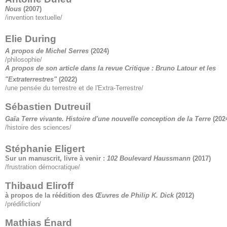
Nous
(2007)
/invention textuelle/
Elie During
A propos de Michel Serres
(2024)
/philosophie/
A propos de son article dans la revue Critique : Bruno Latour et les
"Extraterrestres"
(2022)
/une pensée du terrestre et de l'Extra-Terrestre/
Sébastien Dutreuil
Gaïa Terre vivante. Histoire d'une nouvelle conception de la Terre
(202
/histoire des sciences/
Stéphanie Eligert
Sur un manuscrit, livre à venir :
102 Boulevard Haussmann
(2017)
/frustration démocratique/
Thibaud Eliroff
à propos de la réédition des
Œuvres de Philip K. Dick
(2012)
/prédifiction/
Mathias Énard