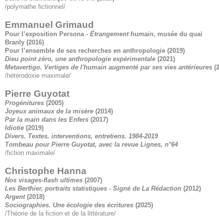
/polymathe fictionnel/
Emmanuel Grimaud
Pour l’exposition Persona -
Étrangement humain
, musée du quai
Branly
(2016)
Pour l’ensemble de ses recherches en anthropologie
(2019)
Dieu point zéro, une anthropologie expérimentale
(2021)
Metavertigo. Vertiges de l'humain augmenté par ses vies antérieures
(
/hétérodoxie maximale/
Pierre Guyotat
Progénitures
(2005)
Joyeux animaux de la misère
(2014)
Par la main dans les Enfers
(2017)
Idiotie
(2019)
Divers. Textes, interventions, entretiens. 1984-2019
Tombeau pour Pierre Guyotat, avec la revue Lignes, n°64
/fiction maximale/
Christophe Hanna
Nos visages-flash ultimes
(2007)
Les Berthier, portraits statistiques - Signé de La Rédaction
(2012)
Argent
(2018)
Sociographies. Une écologie des écritures
(
2025)
/Théorie de la fiction et de la littérature/