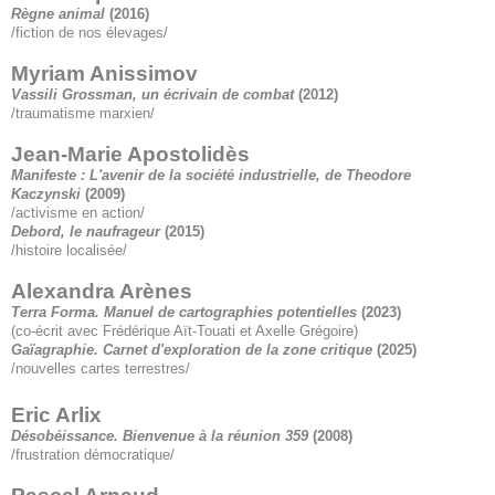
Règne animal
(2016)
/fiction de nos élevages/
Myriam Anissimov
Vassili Grossman, un écrivain de combat
(2012)
/traumatisme marxien/
Jean-Marie Apostolidès
Manifeste : L'avenir de la société industrielle, de Theodore
Kaczynski
(2009)
/activisme en action/
Debord, le naufrageur
(2015)
/histoire localisée/
Alexandra Arènes
Terra Forma. Manuel de cartographies potentielles
(2023)
(co-écrit avec Frédérique Aït-Touati et Axelle Grégoire)
Gaïagraphie. Carnet d'exploration de la zone critique
(2025)
/nouvelles cartes terrestres/
Eric Arlix
Désobéissance. Bienvenue à la réunion 359
(2008)
/frustration démocratique/