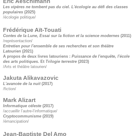
Éric Aeschimann
Les vipères ne tombent pas du ciel. L'écologie au défi des classes
populaires
(2025)
/écologie politique/
Frédérique Aït-Touati
Contes de la Lune, Essai sur la fiction et la science modernes
(2011)
/représentaction/
Entretien pour l'ensemble de ses recherches et son théâtre
Latourien
(2021)
A propos de deux livres latouriens :
Puissance de l'enquête, l'école
des arts politiques.
Et
Trilogie terrestre
(2023
)
/Arts et théâtre latourien/
Jakuta Alikavazovic
L'avancée de la nuit
(2017)
/fiction/
Mark Alizart
Informatique céleste
(2017)
/accueillir l’autre-l’informatique/
Cryptocommunisme
(2019)
/émancipation/
Jean-Baptiste Del Amo