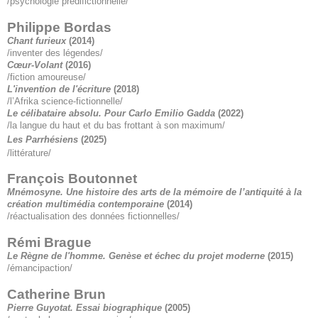
/psychologie prédifictionnelle/
Philippe Bordas
Chant furieux
(2014)
/inventer des légendes/
Cœur-Volant
(2016)
/fiction amoureuse/
L'invention de l'écriture
(2018)
/l’Afrika science-fictionnelle/
Le célibataire absolu. Pour Carlo Emilio Gadda
(2022)
/la langue du haut et du bas frottant à son maximum/
Les Parrhésiens
(2025)
/littérature/
François Boutonnet
Mnémosyne. Une histoire des arts de la mémoire de l’antiquité à la
création multimédia contemporaine
(2014)
/réactualisation des données fictionnelles/
Rémi Brague
Le Règne de l'homme. Genèse et échec du projet moderne
(2015)
/émancipaction/
Catherine Brun
Pierre Guyotat. Essai biographique
(2005)