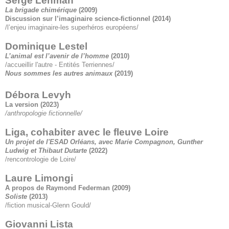
Serge Lehman
La brigade chimérique
(2009)
Discussion sur l’imaginaire science-fictionnel
(2014)
/l’enjeu imaginaire-les superhéros européens/
Dominique Lestel
L’animal est l’avenir de l’homme
(2010)
/accueillir l'autre - Entités Terriennes/
Nous sommes les autres animaux
(2019)
Débora Levyh
La version
(2023)
/anthropologie fictionnelle/
Liga, cohabiter avec le fleuve Loire
Un projet de l'ESAD Orléans, avec Marie Compagnon, Gunther
Ludwig et Thibaut Dutarte
(2022)
/rencontrologie de Loire/
Laure Limongi
A propos de Raymond Federman
(2009)
Soliste
(2013)
/fiction musical-Glenn Gould/
Giovanni Lista