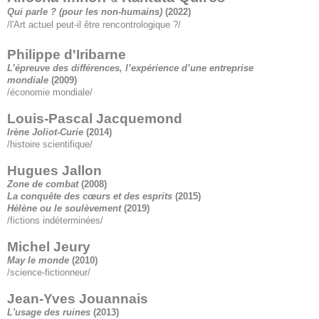
Qui parle ? (pour les non-humains)
(2022)
/l'Art actuel peut-il être rencontrologique ?/
Philippe d'Iribarne
L’épreuve des différences, l’expérience d’une entreprise
mondiale
(2009)
/économie mondiale/
Louis-Pascal Jacquemond
Irène Joliot-Curie
(2014)
/histoire scientifique/
Hugues Jallon
Zone de combat
(2008)
La conquête des cœurs et des esprits
(2015)
Hélène ou le soulèvement
(2019)
/fictions indéterminées/
Michel Jeury
May le monde
(2010)
/science-fictionneur/
Jean-Yves Jouannais
L'usage des ruines
(2013)