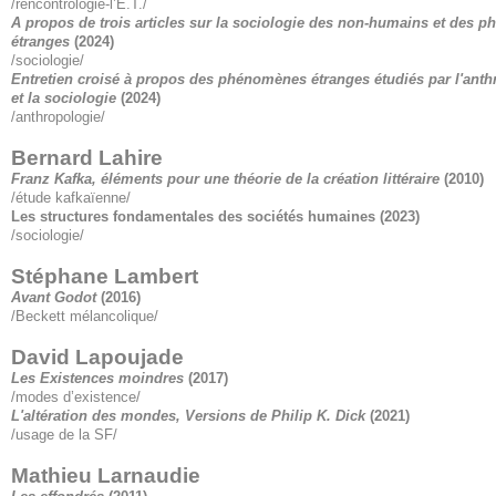
/rencontrologie-l’E.T./
A propos de trois articles sur la sociologie des non-humains et des 
étranges
(2024)
/sociologie/
Entretien croisé à propos des phénomènes étranges étudiés par l'anth
et la sociologie
(2024)
/anthropologie/
Bernard Lahire
Franz Kafka, éléments pour une théorie de la création littéraire
(2010)
/étude kafkaïenne/
Les structures fondamentales des sociétés humaines
(2023)
/sociologie/
Stéphane Lambert
Avant Godot
(2016)
/Beckett mélancolique/
David Lapoujade
Les Existences moindres
(2017)
/modes d’existence/
L'altération des mondes, Versions de Philip K. Dick
(2021)
/usage de la SF/
Mathieu Larnaudie