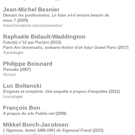
Jean-Michel Besnier
Demain les posthumains. Le futur a-t-il encore besoin de
nous ?
(2009)
/transformations transhumanistes/
Raphaële Bidault-Waddington
Futur(s) n°12
par Peclers
(2012)
Paris Ars Universalis, scénario-fiction d'un futur Grand Paris
(2017)
/futurologie/
Philippe Boisnard
Pancake
(2007)
/fiction/
Luc Boltanski
Énigmes et complots. Une enquête à propos d'enquêtes
(2012)
/sociologie/
François Bon
A propos du site
Publie.net
(2008)
Mikkel Borch-Jacobsen
L'Hypnose, textes 1886-1993 de Sigmund Freud
(2015)