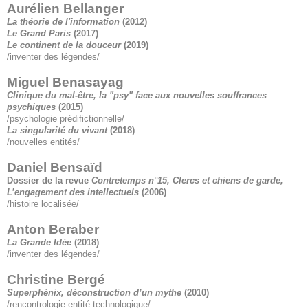
Aurélien Bellanger
La théorie de l'information
(2012)
Le Grand Paris
(2017)
Le continent de la douceur
(2019)
/inventer des légendes/
Miguel Benasayag
Clinique du mal-être, la "psy" face aux nouvelles souffrances
psychiques
(2015)
/psychologie prédifictionnelle/
La singularité du vivant
(2018)
/nouvelles entités/
Daniel Bensaïd
Dossier de la revue
Contretemps n°15, Clercs et chiens de garde,
L’engagement des intellectuels
(2006)
/histoire localisée/
Anton Beraber
La Grande Idée
(2018)
/inventer des légendes/
Christine Bergé
Superphénix, déconstruction d’un mythe
(2010)
/rencontrologie-entité technologique/