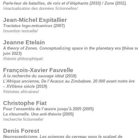
Parle-leur de batailles, de rois et d’éléphants (2010) / Zone
(2011)
/réactualisation des données fictionnelles/
Jean-Michel Espitallier
Tractatus logo-mécanicus
(2007)
/invention textuelle/
Jeanne Etelain
A theory of Zones. Conceptualizing space in the planetary era
(thèse s
juin 2023)
/théorie philosophique/
François-Xavier Fauvelle
À la recherche du sauvage idéal
(2018)
L'Afrique ancienne, De l’Acacus au Zimbabwe. 20 000 avant notre ère
– XVIIème siècle
(2019)
/histoires africaines/
Christophe Fiat
Pour l’ensemble de l’œuvre jusqu’à 2005
(2005)
La ritournelle. Une anti-théorie
(2005)
/recherche fictionnelle/
Denis Forest
Neuroscepticisme
. Les sciences du cerveau sous le scalpel de