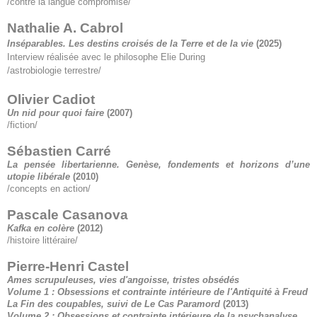
/contre la langue compromise/
Nathalie A. Cabrol
Inséparables. Les destins croisés de la Terre et de la vie
(2025)
Interview réalisée avec le philosophe Elie During
/astrobiologie terrestre/
Olivier Cadiot
Un nid pour quoi faire
(2007)
/fiction/
Sébastien Carré
La pensée libertarienne. Genèse, fondements et horizons d’une
utopie libérale
(2010)
/concepts en action/
Pascale Casanova
Kafka en colère
(2012)
/histoire littéraire/
Pierre-Henri Castel
Ames scrupuleuses, vies d'angoisse, tristes obsédés
Volume 1 : Obsessions et contrainte intérieure de l'Antiquité à Freud
La Fin des coupables, suivi de Le Cas Paramord
(2013)
Volume 2 : Obsessions et contrainte intérieure de la psychanalyse