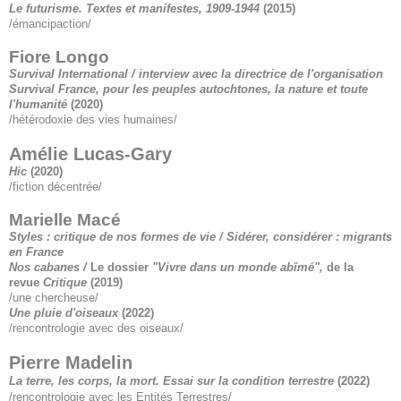
Le futurisme. Textes et manifestes, 1909-1944
(2015)
/émancipaction/
Fiore Longo
Survival International / interview avec la directrice de l'organisation
Survival France, pour les peuples autochtones, la nature et toute
l'humanité
(2020)
/hétérodoxie des vies humaines/
Amélie Lucas-Gary
Hic
(2020)
/fiction décentrée/
Marielle Macé
Styles : critique de nos formes de vie
/ Sidérer, considérer : migrants
en France
Nos cabanes /
Le dossier
"Vivre dans un monde abîmé",
de la
revue
Critique
(2019)
/une chercheuse/
Une pluie d'oiseaux
(2022)
/rencontrologie avec des oiseaux/
Pierre Madelin
La terre, les corps, la mort. Essai sur la condition terrestre
(2022)
/rencontrologie avec les Entités Terrestres/