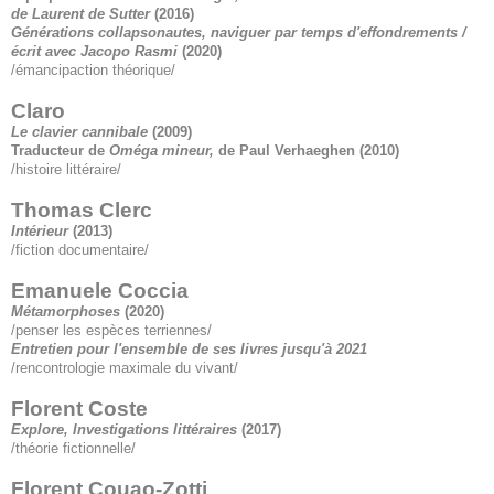
de Laurent de Sutter
(2016)
Générations collapsonautes, naviguer par temps d'effondrements /
écrit avec Jacopo Rasmi
(2020)
/émancipaction théorique/
Claro
Le clavier cannibale
(2009)
Traducteur de
Oméga mineur,
de Paul Verhaeghen
(2010)
/histoire littéraire/
Thomas Clerc
Intérieur
(2013)
/fiction documentaire/
Emanuele Coccia
Métamorphoses
(2020)
/penser les espèces terriennes/
Entretien pour l'ensemble de ses livres jusqu'à 2021
/rencontrologie maximale du vivant/
Florent Coste
Explore, Investigations littéraires
(2017)
/théorie fictionnelle/
Florent Couao-Zotti