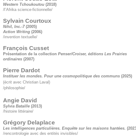
Western Tchoukoutou
(2018)
/l’Afrika science-fictionnelle/
Sylvain Courtoux
Nihil, Inc.-7
(2005)
Action Writing
(2006)
/invention textuelle/
François Cusset
Présentation de la collection
Penser/Croiser, éditions Les Prairies
ordinaires
(2007)
Pierre Dardot
Instituer les mondes. Pour une cosmopolitique des communs
(2025)
(écrit avec Christian Laval)
/philosophie/
Angie David
Sylvia Bataille
(2013)
/histoire littéraire/
Grégory Delaplace
Les intelligences particulières. Enquête sur les maisons hantées.
(2023
/rencontrologie avec des entités invisibles/