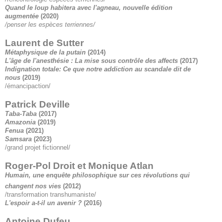
Quand le loup habitera avec l'agneau, nouvelle édition
augmentée
(
2020)
/penser les espèces terriennes/
Laurent de Sutter
Métaphysique de la putain
(2014)
L'âge de l'anesthésie : La mise sous contrôle des affects
(2017)
Indignation totale: Ce que notre addiction au scandale dit de
nous
(2019)
/émancipaction/
Patrick Deville
Taba-Taba
(2017)
Amazonia
(2019)
Fenua
(2021)
Samsara
(2023)
/grand projet fictionnel/
Roger-Pol Droit et Monique Atlan
Humain, une enquête philosophique sur ces révolutions qui
changent nos vies
(2012)
/transformation transhumaniste/
L'espoir a-t-il un avenir ?
(2016)
Antoine Dufeu