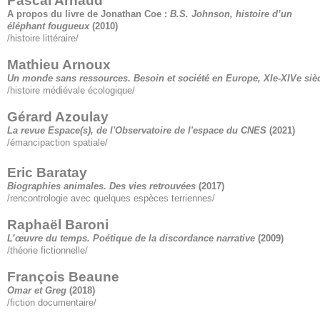
Pascal Arnaud
A propos du livre de Jonathan Coe :
B.S. Johnson, histoire d’un
éléphant fougueux
(2010)
/histoire littéraire/
Mathieu Arnoux
Un monde sans ressources. Besoin et société en Europe, XIe-XIVe siè
/histoire médiévale écologique/
Gérard Azoulay
La revue Espace(s), de l'Observatoire de l'espace du CNES
(2021)
/émancipaction spatiale/
Eric Baratay
Biographies animales. Des vies retrouvées
(2017)
/rencontrologie avec quelques espèces terriennes/
Raphaël Baroni
L’œuvre du temps. Poétique de la discordance narrative
(2009)
/théorie fictionnelle/
François Beaune
Omar et Greg
(2018)
/fiction documentaire/