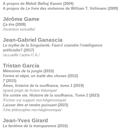
A propos de
Mehdi Belhaj Kacem
(2004)
A propos de
Le livre des violences
de William T. Vollmann
(2009)
Jérôme Game
Ça tire
(2008)
/invention textuelle/
Jean-Gabriel Ganascia
Le mythe de la Singularité. Faut-il craindre l'intelligence
artificielle?
(2017)
/accueillir l’autre-l’I.A./
Tristan Garcia
Mémoires de la jungle
(2010)
Forme et objet, un traité des choses
(2012)
7
(2015)
Âmes, histoire de la souffrance, tome 1
(2019)
/grand projet de fiction théorique/
Vie contre vie. Histoire de la souffrance, Tome 2
(2023)
/Fiction sur support non-hégémonique/
Laisser être et rendre puissant
(2023)
/Une philosophie non-hégémonique/
Jean-Yves Girard
Le fantôme de la transparence
(2016)