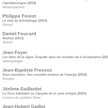
l’épistémologue
(2015)
/émancipaction/
Philippe Forest
Le chat de Schrödinger
(2014)
/fiction/
Daniel Foucard
Nudism
(2013)
/fiction/
Jean Foyer
Les êtres de la vigne. Enquête dans les mondes de la biodynamie
(202
/anthropologie/
Jean-Baptiste Fressoz
Sans transition. Une nouvelle histoire de l'énergie
(2024)
/histoire/
Jérôme Gaillardet
La Terre habitable ou l'épopée de la zone critique
(2023)
/science du système Terre/
Jean-Hubert Gaillot